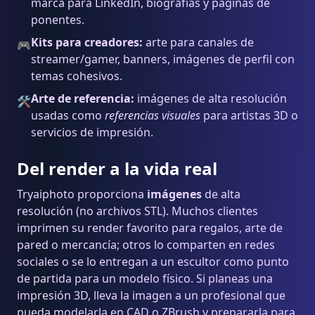
marca para LinkedIn, biografías y páginas de
ponentes.
Kits para creadores:
arte para canales de
🎮
streamer/gamer, banners, imágenes de perfil con
temas cohesivos.
Arte de referencia:
imágenes de alta resolución
🛠️
usadas como
referencias visuales
para artistas 3D o
servicios de impresión.
Del render a la vida real
Tryaiphoto proporciona
imágenes
de alta
resolución (no archivos STL). Muchos clientes
imprimen su render favorito para regalos, arte de
pared o mercancía; otros lo comparten en redes
sociales o se lo entregan a un escultor como punto
de partida para un modelo físico. Si planeas una
impresión 3D, lleva la imagen a un profesional que
pueda modelarla en CAD o ZBrush y prepararla para