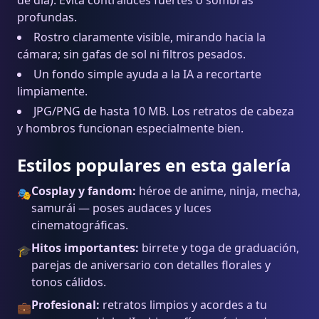
de día). Evita contraluces fuertes o sombras
profundas.
Rostro claramente visible, mirando hacia la
cámara; sin gafas de sol ni filtros pesados.
Un fondo simple ayuda a la IA a recortarte
limpiamente.
JPG/PNG de hasta 10 MB. Los retratos de cabeza
y hombros funcionan especialmente bien.
Estilos populares en esta galería
Cosplay y fandom:
héroe de anime, ninja, mecha,
🎭
samurái — poses audaces y luces
cinematográficas.
Hitos importantes:
birrete y toga de graduación,
🎓
parejas de aniversario con detalles florales y
tonos cálidos.
Profesional:
retratos limpios y acordes a tu
💼