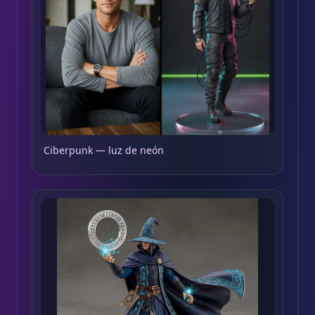
Ciberpunk — luz de neón